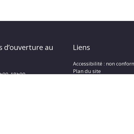
s d’ouverture au
Liens
Accessibilité : non confo
Plan du site
4h00_18h00
Mentions légales
4h00_18h00
Politique de protection d
: 9h00_12h00
Gestion des cookies
3h30_17h30
: 13h30_17h30