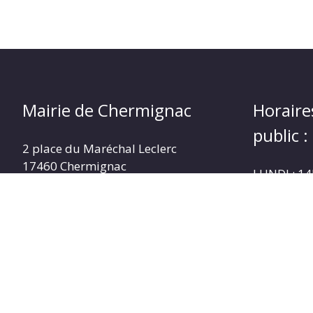
Mairie de Chermignac
Horaire
public :
2 place du Maréchal Leclerc
17460 Chermignac
LUNDI : 1
Téléphone : 05.46.92.60.53
MARDI : 1
MERCREDI 
Nous contacter
JEUDI : 1
VENDREDI 