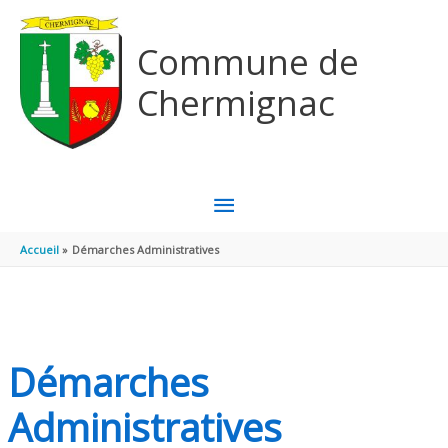
Aller au contenu
Aller au pied de page
Commune de
Chermignac
MENU
PRINCIPAL
Accueil
Démarches Administratives
Démarches
Administratives