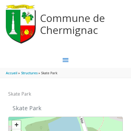
Aller au contenu
Aller au pied de page
Commune de
Chermignac
MENU
PRINCIPAL
Accueil
Structures
Skate Park
Skate Park
Skate Park
+