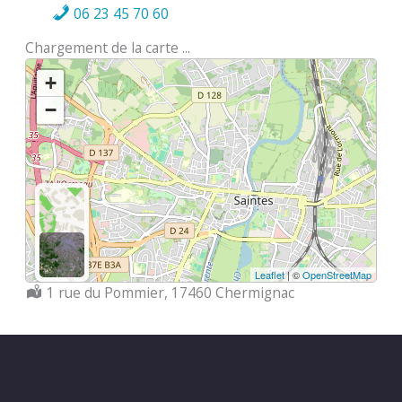
06 23 45 70 60
Chargement de la carte ...
+
−
Leaflet
| ©
OpenStreetMap
Localisation :
1 rue du Pommier, 17460 Chermignac