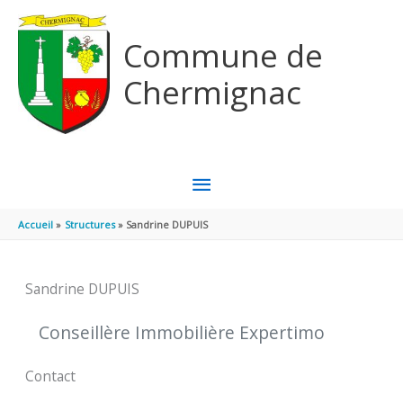
Aller au contenu
Aller au pied de page
Commune de
Chermignac
MENU
PRINCIPAL
Accueil
Structures
Sandrine DUPUIS
Sandrine DUPUIS
Conseillère Immobilière Expertimo
Contact