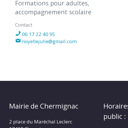
Formations pour adultes,
accompagnement scolaire
CHERMIGNAC
Contact
(17460)
06 17 22 40 95
noyellejulie@gmail.com
Mairie de Chermignac
Horaire
public :
2 place du Maréchal Leclerc