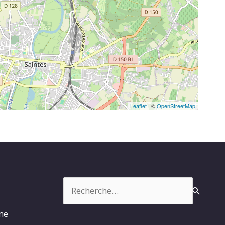
Leaflet
| ©
OpenStreetMap
Rechercher :
rme