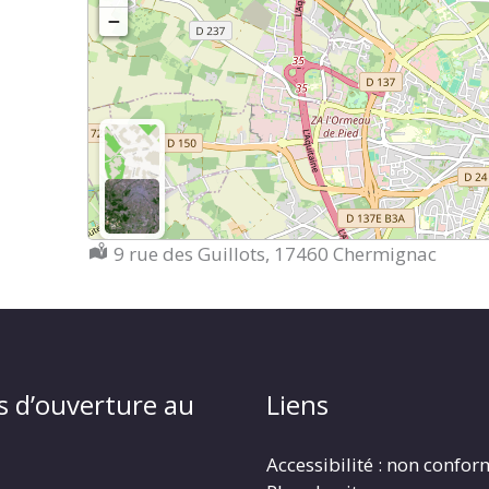
−
Localisation :
9 rue des Guillots, 17460 Chermignac
s d’ouverture au
Liens
Accessibilité : non confo