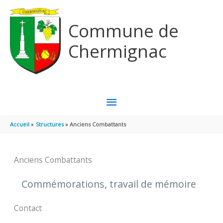
Aller au contenu
Aller au pied de page
Commune de
Chermignac
MENU
PRINCIPAL
Accueil
Structures
Anciens Combattants
Anciens Combattants
Commémorations, travail de mémoire
Contact