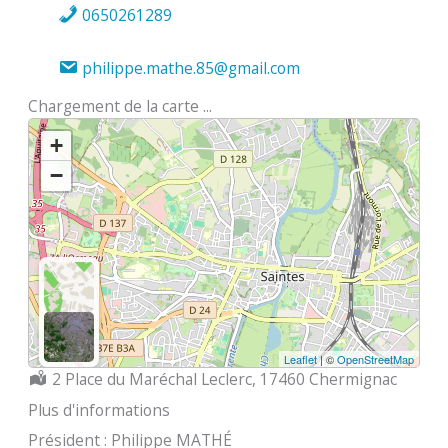
0650261289
philippe.mathe.85@gmail.com
Chargement de la carte ...
+
−
Leaflet
| ©
OpenStreetMap
Localisation :
2 Place du Maréchal Leclerc, 17460 Chermignac
Plus d'informations
Président : Philippe MATHÉ