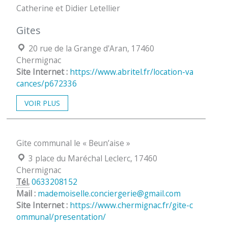
Catherine et Didier Letellier
Gites
Localisation :
20 rue de la Grange d'Aran, 17460
Chermignac
Site Internet :
https://www.abritel.fr/location-va
cances/p672336
VOIR PLUS
Gite communal le « Beun’aise »
Localisation :
3 place du Maréchal Leclerc, 17460
Chermignac
Tél.
0633208152
Mail :
mademoiselle.conciergerie@gmail.com
Site Internet :
https://www.chermignac.fr/gite-c
ommunal/presentation/