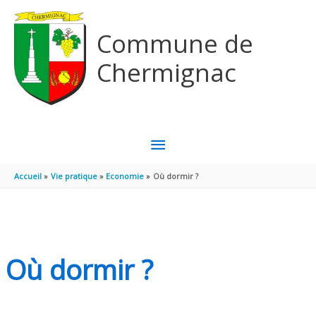
Aller au contenu
Aller au pied de page
Commune de
Chermignac
MENU
PRINCIPAL
Accueil
Vie pratique
Economie
Où dormir ?
Où dormir ?