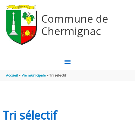
Aller au contenu
Aller au pied de page
Commune de
Chermignac
MENU
PRINCIPAL
Accueil
Vie municipale
Tri sélectif
Tri sélectif