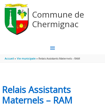
Aller au contenu
Aller au pied de page
Commune de
Chermignac
MENU
PRINCIPAL
Accueil
Vie municipale
Relais Assistants Maternels – RAM
Relais Assistants
Maternels – RAM