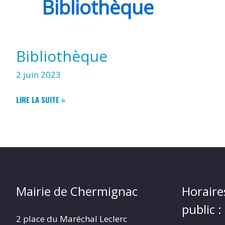
Bibliothèque
CHERMIGNAC
Bibliothèque
(17460)
2 juin 2023
BIBLIOTHÈQUE
LIRE LA SUITE »
Mairie de Chermignac
Horaire
public :
2 place du Maréchal Leclerc