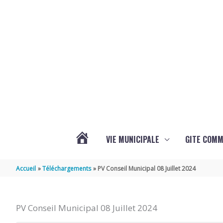
Aller au contenu
Aller au pied de page
VIE MUNICIPALE
GITE COM
VOTRE
Accueil
Téléchargements
PV Conseil Municipal 08 Juillet 2024
COMMUNE
PV Conseil Municipal 08 Juillet 2024
DE