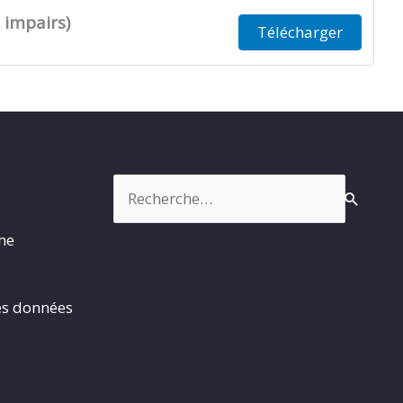
 impairs)
Télécharger
Rechercher :
rme
es données