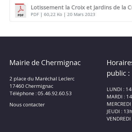
Lotissement la Croix et Jardins de la 
PDF
| 60,22 Ko
| 20 Mars 2023
CHERMIGNAC
(17460)
Mairie de Chermignac
Horaire
public :
2 place du Maréchal Leclerc
17460 Chermignac
LUNDI : 1
Téléphone : 05.46.92.60.53
MARDI : 1
MERCREDI 
Nous contacter
JEUDI : 1
VENDREDI 