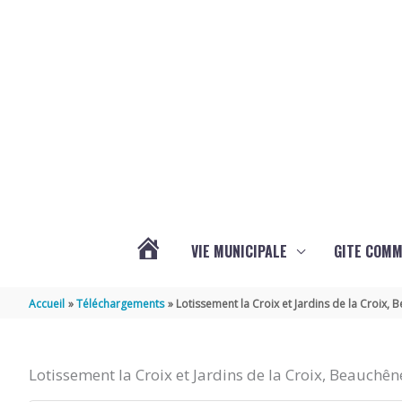
Aller au contenu
Aller au pied de page
VIE MUNICIPALE
GITE COM
VOTRE
Accueil
Téléchargements
Lotissement la Croix et Jardins de la Croix, 
COMMUNE
Lotissement la Croix et Jardins de la Croix, Beauchên
DE