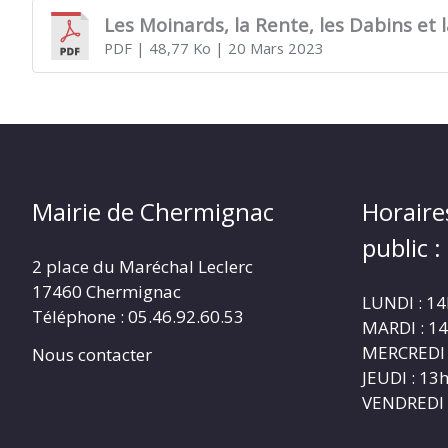
Les Moinards, la Rente, les Dabins et
PDF
| 48,77 Ko
| 20 Mars 2023
CHERMIGNAC
(17460)
Mairie de Chermignac
Horaire
public :
2 place du Maréchal Leclerc
17460 Chermignac
LUNDI : 1
Téléphone : 05.46.92.60.53
MARDI : 1
MERCREDI 
Nous contacter
JEUDI : 1
VENDREDI 