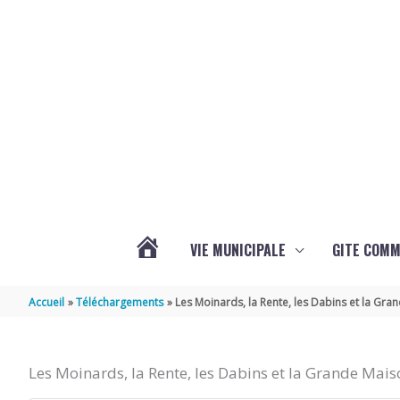
Aller au contenu
Aller au pied de page
VIE MUNICIPALE
GITE COM
VOTRE
Accueil
Téléchargements
Les Moinards, la Rente, les Dabins et la Gr
COMMUNE
Les Moinards, la Rente, les Dabins et la Grande Mais
DE