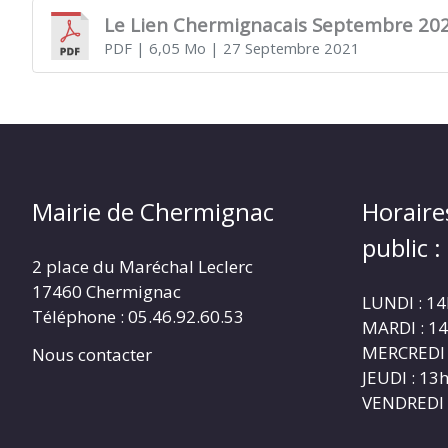
Le Lien Chermignacais Septembre 20
PDF
| 6,05 Mo
| 27 Septembre 2021
CHERMIGNAC
(17460)
Mairie de Chermignac
Horaire
public :
2 place du Maréchal Leclerc
17460 Chermignac
LUNDI : 1
Téléphone : 05.46.92.60.53
MARDI : 1
MERCREDI 
Nous contacter
JEUDI : 1
VENDREDI 