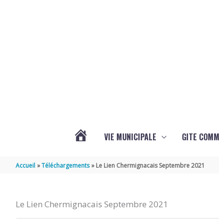
Aller au contenu
Aller au pied de page
VIE MUNICIPALE
GITE COM
VOTRE
Accueil
Téléchargements
Le Lien Chermignacais Septembre 2021
COMMUNE
Le Lien Chermignacais Septembre 2021
DE