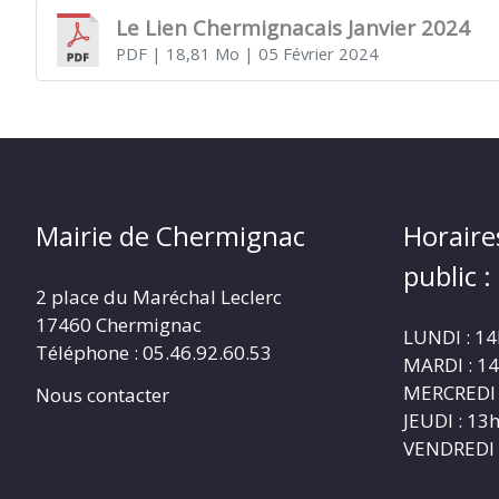
Le Lien Chermignacais Janvier 2024
PDF
| 18,81 Mo
| 05 Février 2024
CHERMIGNAC
(17460)
Mairie de Chermignac
Horaire
public :
2 place du Maréchal Leclerc
17460 Chermignac
LUNDI : 1
Téléphone : 05.46.92.60.53
MARDI : 1
MERCREDI 
Nous contacter
JEUDI : 1
VENDREDI 