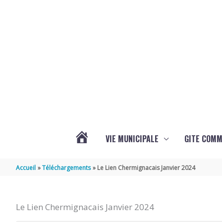
Aller au contenu
Aller au pied de page
VIE MUNICIPALE
GITE COM
VOTRE
Accueil
Téléchargements
Le Lien Chermignacais Janvier 2024
COMMUNE
Le Lien Chermignacais Janvier 2024
DE