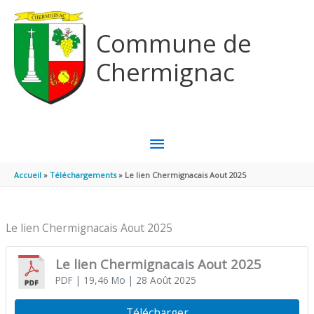
Aller au contenu
Aller au pied de page
Commune de
Chermignac
MENU
PRINCIPAL
Accueil
Téléchargements
Le lien Chermignacais Aout 2025
Le lien Chermignacais Aout 2025
Le lien Chermignacais Aout 2025
PDF
| 19,46 Mo
| 28 Août 2025
Télécharger