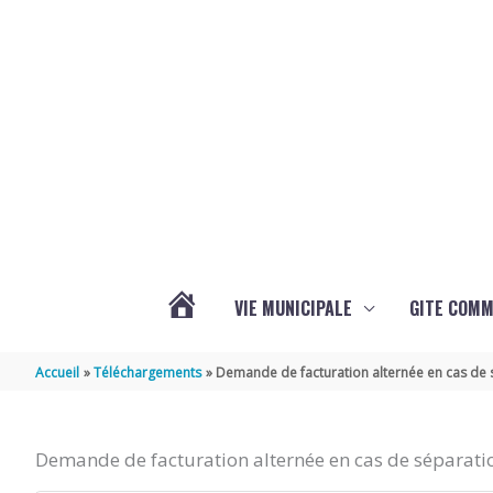
Aller au contenu
Aller au pied de page
VIE MUNICIPALE
GITE COM
VOTRE
Accueil
Téléchargements
Demande de facturation alternée en cas de 
COMMUNE
Demande de facturation alternée en cas de séparati
DE