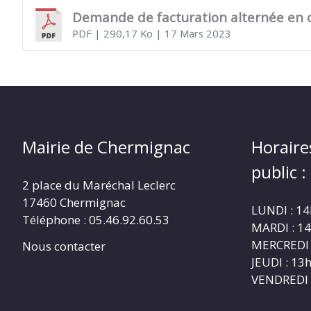
Demande de facturation alternée en 
PDF
| 290,17 Ko
| 17 Mars 2023
CHERMIGNAC
(17460)
Mairie de Chermignac
Horaire
public :
2 place du Maréchal Leclerc
17460 Chermignac
LUNDI : 1
Téléphone : 05.46.92.60.53
MARDI : 1
MERCREDI 
Nous contacter
JEUDI : 1
VENDREDI 