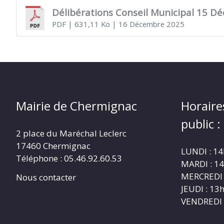
Délibérations Conseil Municipal 15 D
PDF
| 631,11 Ko
| 16 Décembre 2025
CHERMIGNAC
(17460)
Mairie de Chermignac
Horaire
public :
2 place du Maréchal Leclerc
17460 Chermignac
LUNDI : 1
Téléphone : 05.46.92.60.53
MARDI : 1
MERCREDI 
Nous contacter
JEUDI : 1
VENDREDI 