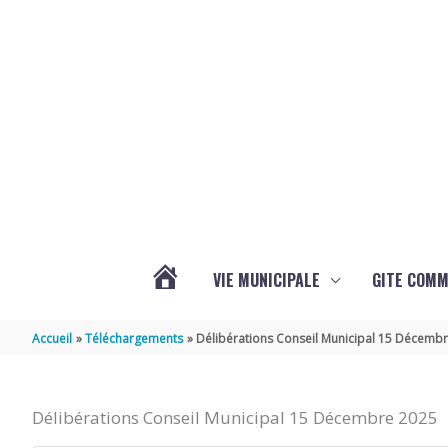
Aller au contenu
Aller au pied de page
VIE MUNICIPALE
GITE COM
VOTRE
Accueil
Téléchargements
Délibérations Conseil Municipal 15 Décemb
COMMUNE
Délibérations Conseil Municipal 15 Décembre 2025
DE