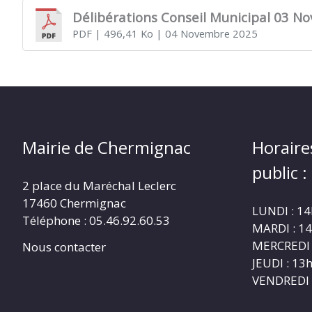
Délibérations Conseil Municipal 03 N
PDF
| 496,41 Ko
| 04 Novembre 2025
CHERMIGNAC
(17460)
Mairie de Chermignac
Horaire
public :
2 place du Maréchal Leclerc
17460 Chermignac
LUNDI : 1
Téléphone : 05.46.92.60.53
MARDI : 1
MERCREDI 
Nous contacter
JEUDI : 1
VENDREDI 