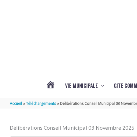
Aller au contenu
Aller au pied de page
VIE MUNICIPALE
GITE COM
VOTRE
Accueil
Téléchargements
Délibérations Conseil Municipal 03 Novemb
COMMUNE
Délibérations Conseil Municipal 03 Novembre 2025
DE