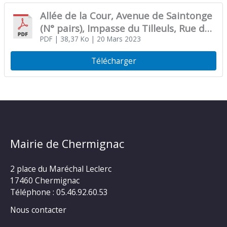
Allée de la Cour, Avenue de Saintonge
(N° pairs), Impasse du Tilleuls, Rue du
Claveau, des Meuniers, du Moulin, des
PDF
| 38,37 Ko
| 20 Mars 2023
Grands Champs et de l’Avenue du Val
Télécharger
de Charente (N° impairs)
Mairie de Chermignac
2 place du Maréchal Leclerc
17460 Chermignac
Téléphone : 05.46.92.60.53
Nous contacter