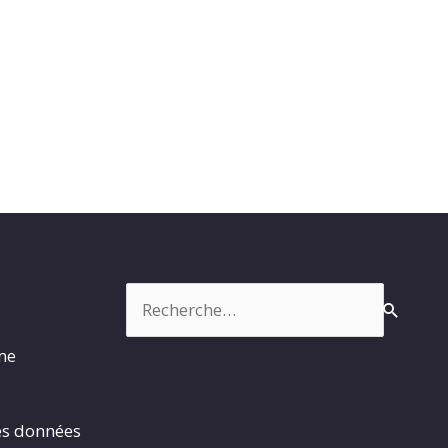
Rechercher :
rme
es données