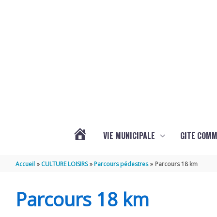
Aller au contenu
Aller au pied de page
VIE MUNICIPALE
GITE COM
VOTRE
Accueil
CULTURE LOISIRS
Parcours pédestres
Parcours 18 km
COMMUNE
Parcours 18 km
DE