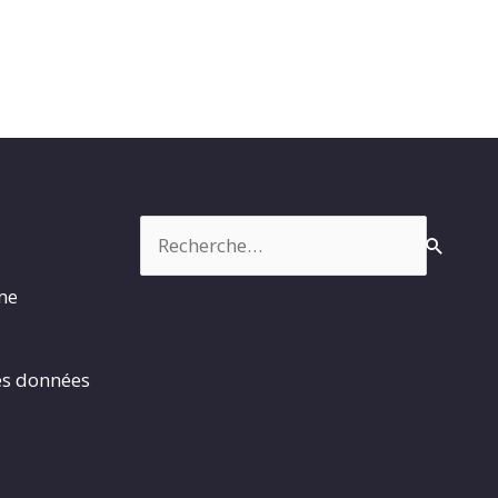
Rechercher :
rme
es données