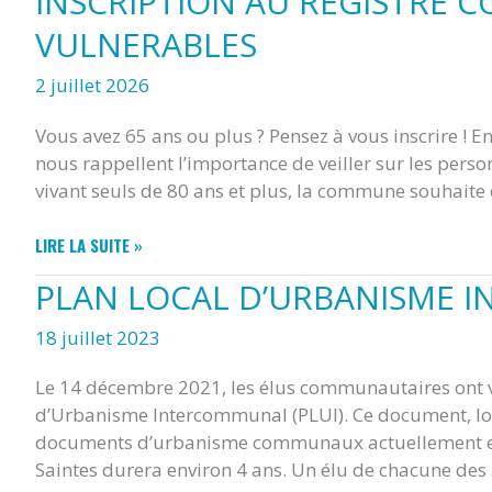
INSCRIPTION AU REGISTRE
AOUT
VULNERABLES
20H00
EGLISE
2 juillet 2026
Vous avez 65 ans ou plus ? Pensez à vous inscrire ! E
nous rappellent l’importance de veiller sur les person
vivant seuls de 80 ans et plus, la commune souhaite
INSCRIPTION
LIRE LA SUITE »
AU
PLAN LOCAL D’URBANISME 
REGISTRE
COMMUNAL
18 juillet 2023
DES
PERSONNES
Le 14 décembre 2021, les élus communautaires ont v
VULNERABLES
d’Urbanisme Intercommunal (PLUI). Ce document, lor
documents d’urbanisme communaux actuellement en 
Saintes durera environ 4 ans. Un élu de chacune de