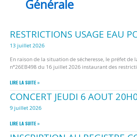
Générale
CHERMIGNAC
RESTRICTIONS USAGE EAU P
(17460)
13 juillet 2026
En raison de la situation de sécheresse, le préfet de 
n°26EB498 du 16 juillet 2026 instaurant des restricti
RESTRICTIONS
LIRE LA SUITE »
USAGE
CONCERT JEUDI 6 AOUT 20H0
EAU
POTABLE
9 juillet 2026
CONCERT
LIRE LA SUITE »
JEUDI
6