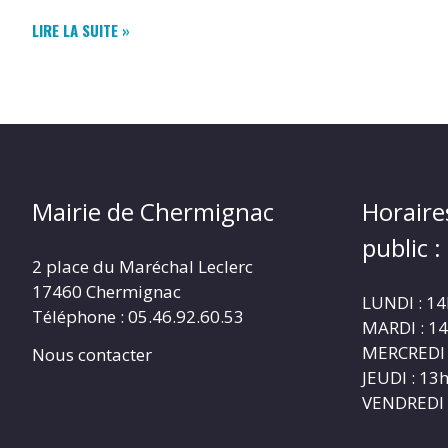
PLAN
LIRE LA SUITE »
LOCAL
D’URBANISME
INTERCOMMUNAL
Mairie de Chermignac
Horaire
public :
2 place du Maréchal Leclerc
17460 Chermignac
LUNDI : 1
Téléphone : 05.46.92.60.53
MARDI : 1
MERCREDI 
Nous contacter
JEUDI : 1
VENDREDI 