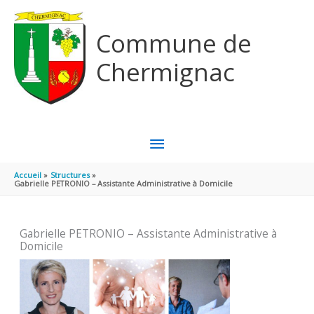
Aller au contenu
Aller au pied de page
Commune de
Chermignac
MENU
PRINCIPAL
Accueil
Structures
Gabrielle PETRONIO – Assistante Administrative à Domicile
Gabrielle PETRONIO – Assistante Administrative à
Domicile